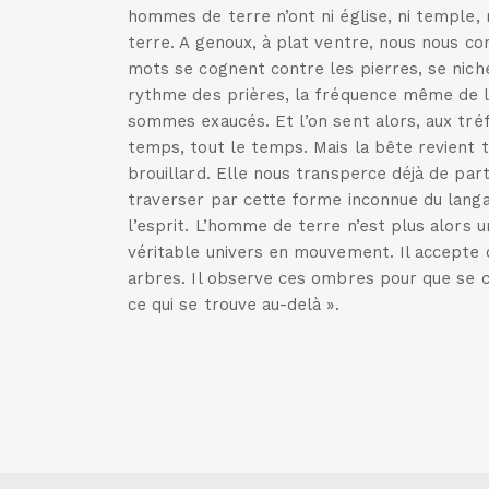
hommes de terre n’ont ni église, ni temple,
terre. A genoux, à plat ventre, nous nous conf
mots se cognent contre les pierres, se nichen
rythme des prières, la fréquence même de 
sommes exaucés. Et l’on sent alors, aux tré
temps, tout le temps. Mais la bête revient 
brouillard. Elle nous transperce déjà de par
traverser par cette forme inconnue du langage.
l’esprit. L’homme de terre n’est plus alors un
véritable univers en mouvement. Il accepte c
arbres. Il observe ces ombres pour que se cré
ce qui se trouve au-delà ».