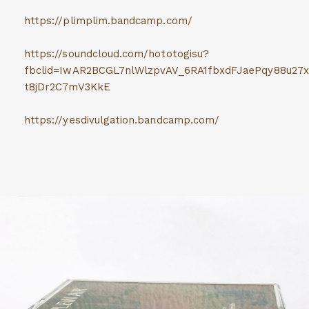
https://plimplim.bandcamp.com/
https://soundcloud.com/hototogisu?
fbclid=IwAR2BCGL7nlWlzpvAV_6RA1fbxdFJaePqy88u27
t8jDr2C7mV3KkE
https://yesdivulgation.bandcamp.com/